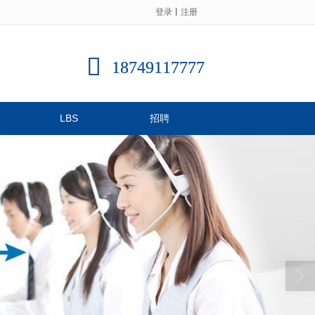
登录
丨
注册
18749117777
LBS
招聘