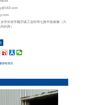
09699
by@163.com
by.com
新乡市长垣市魏庄镇工业区纬七路中段南侧（力
区内向西）
议
息
徽煤电项目