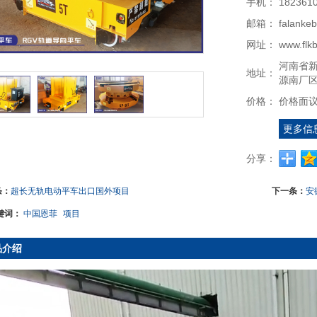
手机：
182361
邮箱：
falanke
网址：
www.flk
河南省
地址：
源南厂
价格：
价格面
更多信
分享：
条：
超长无轨电动平车出口国外项目
下一条：
安
键词：
中国恩菲
项目
品介绍