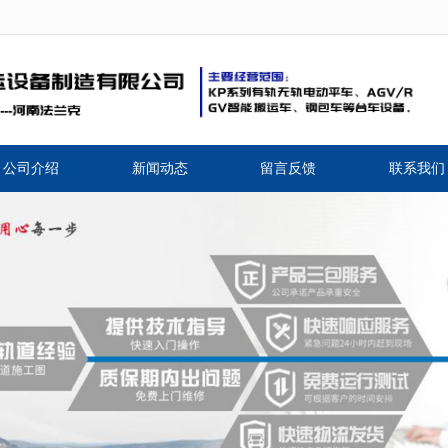
无法获得最佳浏览体验，推荐下载安装谷歌浏览器！
公司介绍
新闻动态
留言反馈
联系我们